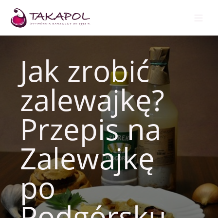
Przejdź
do
treści
Jak zrobić
zalewajkę?
Przepis na
Zalewajkę
po
Podgórsku