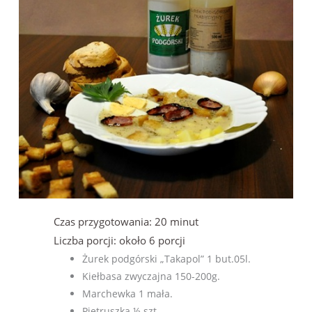
Czas przygotowania:
20 minut
Liczba porcji:
około 6 porcji
Żurek podgórski „Takapol” 1 but.05l.
Kiełbasa zwyczajna 150-200g.
Marchewka 1 mała.
Pietruszka ½ szt.