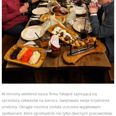
W miniony weekend nasza firma Takapol zajmująca się
sprzedażą zakwasów na barszcz, świętowała swoje trzydzieste
urodziny. Okrągła rocznica została uczczona wyjątkowym
spotkaniem, które zgromadziło nie tylko obecnych pracowników,