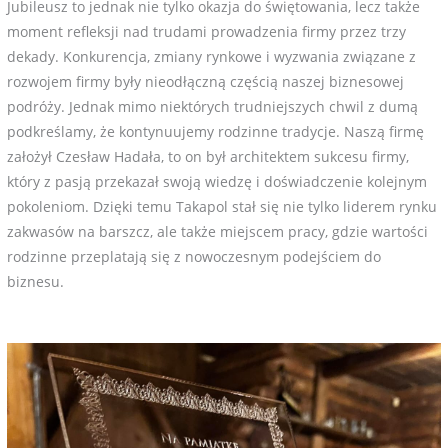
Jubileusz to jednak nie tylko okazja do świętowania, lecz także
moment refleksji nad trudami prowadzenia firmy przez trzy
dekady. Konkurencja, zmiany rynkowe i wyzwania związane z
rozwojem firmy były nieodłączną częścią naszej biznesowej
podróży. Jednak mimo niektórych trudniejszych chwil z dumą
podkreślamy, że kontynuujemy rodzinne tradycje. Naszą firmę
założył Czesław Hadała, to on był architektem sukcesu firmy,
który z pasją przekazał swoją wiedzę i doświadczenie kolejnym
pokoleniom. Dzięki temu Takapol stał się nie tylko liderem rynku
zakwasów na barszcz, ale także miejscem pracy, gdzie wartości
rodzinne przeplatają się z nowoczesnym podejściem do
biznesu.