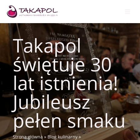
Przejdź
do
treści
Takapol
świętuje 30
lat istnienia!
Jubileusz
pełen smaku
Strona główna
Blog kulinarny