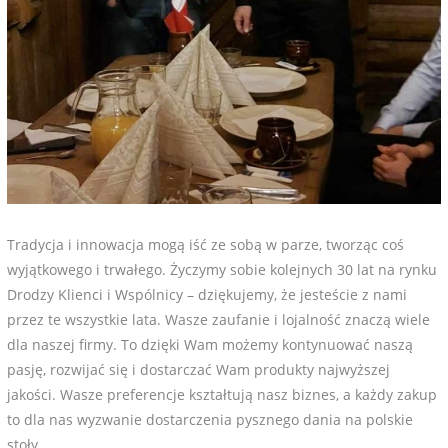
Tradycja i innowacja mogą iść ze sobą w parze, tworząc coś
wyjątkowego i trwałego. Życzymy sobie kolejnych 30 lat na rynku
Drodzy Klienci i Wspólnicy – dziękujemy, że jesteście z nami
przez te wszystkie lata. Wasze zaufanie i lojalność znaczą wiele
dla naszej firmy. To dzięki Wam możemy kontynuować naszą
pasję, rozwijać się i dostarczać Wam produkty najwyższej
jakości. Wasze preferencje kształtują nasz biznes, a każdy zakup
to dla nas wyzwanie dostarczenia pysznego dania na polskie
stoły.